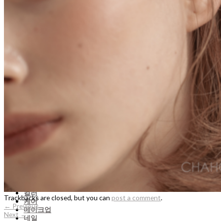
삼성점 SAMSEONG
서초점 SEOCHO
송도점 SONGDO
신논현점 SINNONHYEON
신촌점 SINCHON
압구정점 APGUJEONG
양재점 YANGJAE
여의도점 YEOUIDO
올림픽공원점 OLYMPIC PARK
용산센트럴점 YONGSAN-CENTRAL
용산점 YONGSAN
잠실점 JAMSIL
판교점 PANGYO
한남점 HANNAM
홍대점 HONGDAE
뉴디자인
숏
단발
미디움
롱
맨즈
컬러
Trackbacks are closed, but you can
post a comment
.
케어
←
Previous
메이크업
Next
→
네일