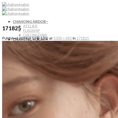
Skip
to
content
CHAHONG ARDOR
ATELIER
171825
FLAGSHIP
CHEONGDAM
Published
2019년 12월 13일
at
1000 × 682
in
171825
CHAHONG ROOM
차홍룸 온라인 예약
가로수길점 GAROSU-GIL
강남대로점 GANGNAM-DAERO
강남점 GANGNAM
공덕점 GONGDEOK
광교점 GWANGGYO￼
노원점 NOWON
대치점 DAECHI
동탄점 DONGTAN
마곡점 MAGOK
명동점 MYEONGDONG
목동점 MOKDONG
반포점 BANPO
방배점 BANGBAE
분당점 BUNDANG