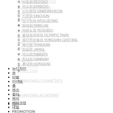
서초점 SEOCHO
차홍룸 CHAHONG ROOM
송도점 SONGDO
뉴디자인 NEW DESIGN
신논현점 SINNONHYEON
숏 SHORT
신촌점 SINCHON
단발 BOB
압구정점 APGUJEONG
미디움 MEDIUM
양재점 YANGJAE
여의도점 YEOUIDO
롱 LONG
올림픽공원점 OLYMPIC PARK
맨즈 MAN
용산센트럴점 YONGSAN-CENTRAL
컬러 COLOR
용산점 YONGSAN
케어 CARE
잠실점 JAMSIL
판교점 PANGYO
메이크업 MAKEUP
한남점 HANNAM
네일NAIL
홍대점 HONGDAE
PROMOTION
뉴디자인
COLLECTION
숏
단발
CHAHONG COSMETICS
미디움
롱
맨즈
컬러
CHAHONG ACADEMY
케어
메이크업
네일
PROMOTION