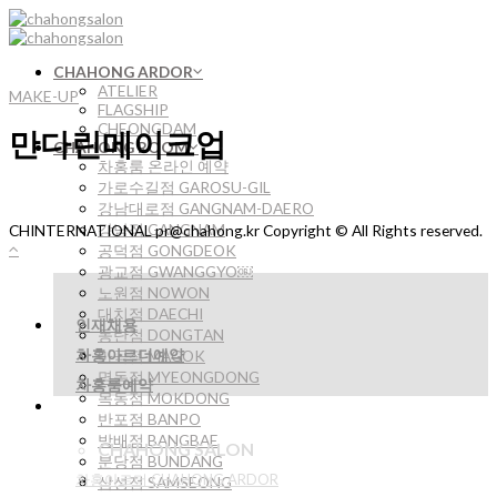
Skip
to
content
CHAHONG ARDOR
ATELIER
MAKE-UP
FLAGSHIP
CHEONGDAM
만다린메이크업
CHAHONG ROOM
차홍룸 온라인 예약
가로수길점 GAROSU-GIL
강남대로점 GANGNAM-DAERO
강남점 GANGNAM
CHINTERNATIONAL pr@chahong.kr Copyright © All Rights reserved.
공덕점 GONGDEOK
광교점 GWANGGYO￼
노원점 NOWON
대치점 DAECHI
인재채용
동탄점 DONGTAN
차홍아르더예약
마곡점 MAGOK
명동점 MYEONGDONG
차홍룸예약
목동점 MOKDONG
반포점 BANPO
방배점 BANGBAE
CHAHONG SALON
분당점 BUNDANG
차홍아르더 CHAHONG ARDOR
삼성점 SAMSEONG